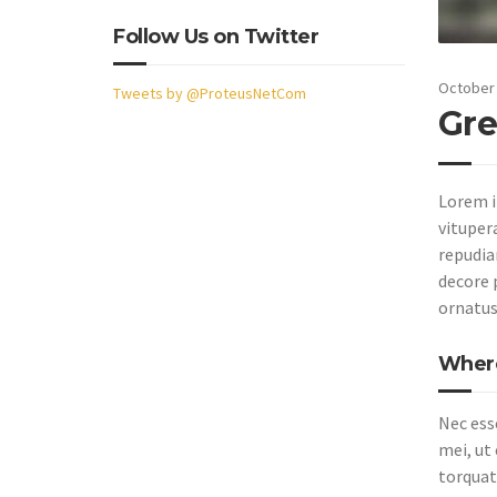
Follow Us on Twitter
October 
Tweets by @ProteusNetCom
Gre
Lorem i
vituper
repudiar
decore 
ornatus
Where
Nec ess
mei, ut
torquato