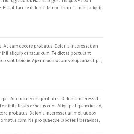
i id fugit dolor. Has ne legere tibique. At eam
. Est at facete delenit democritum. Te nihil aliquip
e. At eam decore probatus. Delenit interesset an
nihil aliquip ornatus cum. Te dictas postulant
ico sint tibique. Aperiri admodum voluptaria ut pri,
bique. At eam decore probatus. Delenit interesset
e nihil aliquip ornatus cum. Aliquip aliquam ius ad,
core probatus. Delenit interesset an mei, ut eos
p ornatus cum. Ne pro quaeque labores liberavisse,