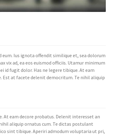
eum. Ius ignota offendit similique et, sea dolorum
nax vix ad, ea eos euismod officiis. Utamur minimum
i id fugit dolor. Has ne legere tibique. At eam
. Est at facete delenit democritum. Te nihil aliquip
e. At eam decore probatus. Delenit interesset an
nihil aliquip ornatus cum. Te dictas postulant
ico sint tibique. Aperiri admodum voluptaria ut pri,