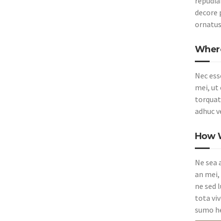
repudiar
decore 
ornatus
Where
Nec ess
mei, ut
torquato
adhuc ve
How W
Ne sea 
an mei, 
ne sed 
tota vi
sumo he