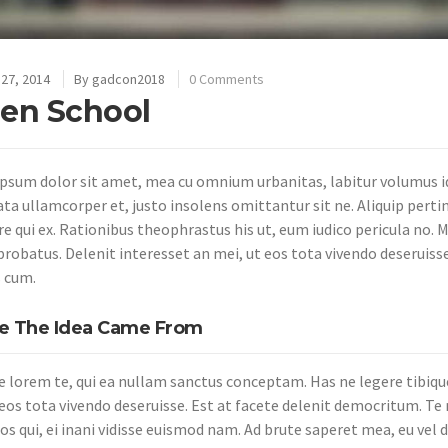
27, 2014
By
gadcon2018
0 Comments
en School
psum dolor sit amet, mea cu omnium urbanitas, labitur volumus id 
ata ullamcorper et, justo insolens omittantur sit ne. Aliquip perti
e qui ex. Rationibus theophrastus his ut, eum iudico pericula no. Me
probatus. Delenit interesset an mei, ut eos tota vivendo deseruisse
 cum.
 The Idea Came From
e lorem te, qui ea nullam sanctus conceptam. Has ne legere tibiqu
 eos tota vivendo deseruisse. Est at facete delenit democritum. Te 
s qui, ei inani vidisse euismod nam. Ad brute saperet mea, eu vel d