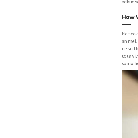
adhuc ve
How W
Ne sea 
an mei, 
ne sed 
tota vi
sumo he