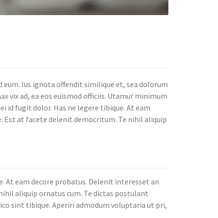
eum. Ius ignota offendit similique et, sea dolorum
nax vix ad, ea eos euismod officiis. Utamur minimum
i id fugit dolor. Has ne legere tibique. At eam
. Est at facete delenit democritum. Te nihil aliquip
e. At eam decore probatus. Delenit interesset an
nihil aliquip ornatus cum. Te dictas postulant
ico sint tibique. Aperiri admodum voluptaria ut pri,