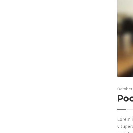
October 
Poo
Lorem i
vituper