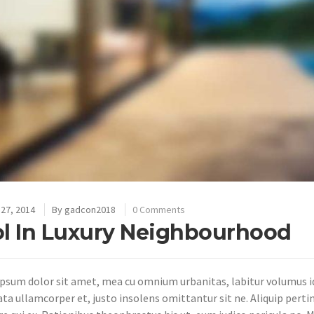
27, 2014
By
gadcon2018
0 Comments
l In Luxury Neighbourhood
psum dolor sit amet, mea cu omnium urbanitas, labitur volumus id 
ata ullamcorper et, justo insolens omittantur sit ne. Aliquip perti