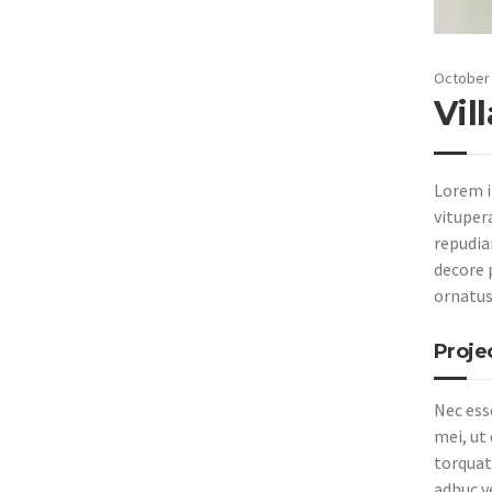
October 
Vil
Lorem i
vituper
repudiar
decore 
ornatus
Proje
Nec ess
mei, ut
torquato
adhuc ve