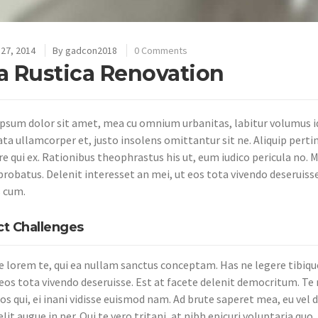
27, 2014
By
gadcon2018
0 Comments
la Rustica Renovation
psum dolor sit amet, mea cu omnium urbanitas, labitur volumus id 
ata ullamcorper et, justo insolens omittantur sit ne. Aliquip perti
e qui ex. Rationibus theophrastus his ut, eum iudico pericula no. Me
probatus. Delenit interesset an mei, ut eos tota vivendo deseruisse
 cum.
ct Challenges
e lorem te, qui ea nullam sanctus conceptam. Has ne legere tibiqu
 eos tota vivendo deseruisse. Est at facete delenit democritum. Te 
s qui, ei inani vidisse euismod nam. Ad brute saperet mea, eu vel d
lit augue in per. Qui te vero tritani, at nibh epicuri voluptaria quo.