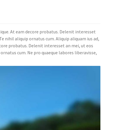
bique. At eam decore probatus. Delenit interesset
e nihil aliquip ornatus cum. Aliquip aliquam ius ad,
core probatus. Delenit interesset an mei, ut eos
p ornatus cum. Ne pro quaeque labores liberavisse,