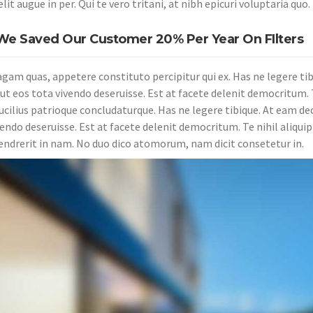
lit augue in per. Qui te vero tritani, at nibh epicuri voluptaria quo.
e Saved Our Customer 20% Per Year On FIlters
agam quas, appetere constituto percipitur qui ex. Has ne legere ti
ut eos tota vivendo deseruisse. Est at facete delenit democritum. T
lucilius patrioque concludaturque. Has ne legere tibique. At eam de
vendo deseruisse. Est at facete delenit democritum. Te nihil aliqui
ndrerit in nam. No duo dico atomorum, nam dicit consetetur in.